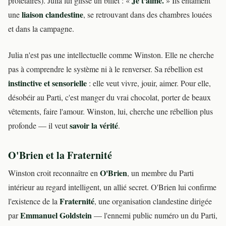
Je t'aime.
prolétaires). Julia lui glisse un billet : «
» Ils entament
liaison clandestine
une
, se retrouvant dans des chambres louées
et dans la campagne.
Julia n'est pas une intellectuelle comme Winston. Elle ne cherche
pas à comprendre le système ni à le renverser. Sa rébellion est
instinctive et sensorielle
: elle veut vivre, jouir, aimer. Pour elle,
désobéir au Parti, c'est manger du vrai chocolat, porter de beaux
vêtements, faire l'amour. Winston, lui, cherche une rébellion plus
savoir la vérité
profonde — il veut
.
O'Brien et la Fraternité
O'Brien
Winston croit reconnaître en
, un membre du Parti
intérieur au regard intelligent, un allié secret. O'Brien lui confirme
Fraternité
l'existence de la
, une organisation clandestine dirigée
Emmanuel Goldstein
par
— l'ennemi public numéro un du Parti,