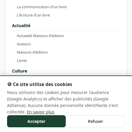
La communication d'un livre
L'écriture d'un livre
Actualité
Actuweb Maisons d'édition
Auteurs
Maisons d'édition
Livres
Culture
Biographie
🍪 Ce site utilise des cookies
Histoire
Nous utilisons des cookies pour mesurer l'audience
Littérature
(Google Analytics) et afficher des publicités (Google
AdSense). Aucune donnée personnelle identifiante n'est
Rendez-vous
collectée.
En savoir plus
Sorties livres du mois
Accepter
Refuser
Les salons du livre