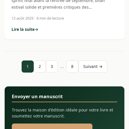
sprint final avant la rentrée de septembre, bilan
estival solide et premières critiques des…
12 août 2025
6 min de lecture
Lire la suite
→
: Actuweb des maisons d'édition : semaine du 4 au 10 août
…
1
2
3
8
Suivant →
Envoyer un manuscrit
Trouvez la maison d'édition idéale pour votre livre et
soumettez votre manuscrit.