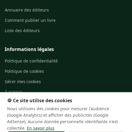
Annuaire des éditeurs
Comment publier un livre
Liste des éditeurs
Informations légales
Politique de confidentialité
Politique de cookies
Gérer mes cookies
À propos
🍪 Ce site utilise des cookies
Contact
Nous utilisons des cookies pour mesurer l'audience
(Google Analytics) et afficher des publicités (Google
AdSense). Aucune donnée personnelle identifiante n'est
collectée.
En savoir plus