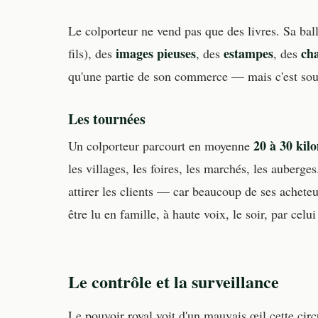
Le colporteur ne vend pas que des livres. Sa bal
images pieuses
estampes
ch
fils), des
, des
, des
qu'une partie de son commerce — mais c'est souv
Les tournées
20 à 30 kil
Un colporteur parcourt en moyenne
les villages, les foires, les marchés, les auberges.
attirer les clients — car beaucoup de ses achete
être lu en famille, à haute voix, le soir, par celui 
Le contrôle et la surveillance
Le pouvoir royal voit d'un mauvais œil cette circ