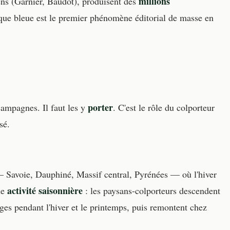
millions
ens (Garnier, Baudot), produisent des
que bleue est le premier phénomène éditorial de masse en
porter
campagnes. Il faut les y
. C'est le rôle du colporteur
sé.
Savoie, Dauphiné, Massif central, Pyrénées — où l'hiver
activité saisonnière
ne
: les paysans-colporteurs descendent
ages pendant l'hiver et le printemps, puis remontent chez