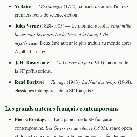
Voltaire
—
Micromégas
(1752), considéré comme l'un des
premiers récits de science-fiction.
Jules Verne
(1828-1905) — Le pionnier absolu.
Vingt mille
lieues sous les mers
,
De la Terre à la Lune
,
L'Île
mystérieuse
. Deuxième auteur le plus traduit au monde après
Agatha Christie.
J.-H. Rosny aîné
—
La Guerre du feu
(1911), pionnier de
la SF préhistorique.
René Barjavel
—
Ravage
(1943),
La Nuit des temps
(1968),
classiques intemporels de la SF française.
Les grands auteurs français contemporains
Pierre Bordage
— Le « pape » de la SF française
contemporaine.
Les Guerriers du silence
(1993), space opera
philosophique qui a initié toute une génération. Également