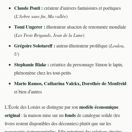
Claude Ponti :
créateur d'univers fantaisistes et poétiques
(
L'Arbre sans fin
,
Ma vallée
)
Tomi Ungerer :
illustrateur alsacien de renommée mondiale
(
Les Trois Brigands
,
Jean de la Lune
)
Grégoire Solotareff :
auteur-illustrateur prolifique (
Loulou
,
U
)
Stephanie Blake :
créatrice du personnage Simon le lapin,
phénomène chez les tout-petits
Mario Ramos, Catharina Valckx, Dorothée de Monfreid
et bien d'autres
modèle économique
L'École des Loisirs se distingue par son
original
fonds
: la maison mise sur un
de catalogue solide (les
livres restent disponibles des décennies) plutôt que sur les
nouveautés événementielles. Elle entretient des relations étroites