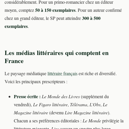
considérablement. Pour un primo-romancier chez un éditeur
50 à 150 exemplaires
moyen, comptez
. Pour un auteur confirmé
300 à 500
chez un grand éditeur, le SP peut atteindre
exemplaires
.
Les médias littéraires qui comptent en
France
Le paysage médiatique
littéraire français
est riche et diversifié.
Voici les principaux prescripteurs :
Presse écrite :
Le Monde des Livres
(supplément du
vendredi),
Le Figaro littéraire
,
Télérama
,
L'Obs
,
Le
Magazine littéraire
(devenu
Lire Magazine littéraire
).
Chacun a ses préférences éditoriales :
Le Monde
privilégie la
littérature exigeante,
Lire
couvre un spectre plus large.