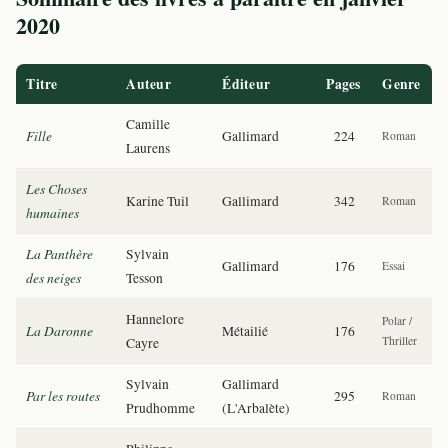
2020
Titre
Auteur
Éditeur
Pages
Genre
Camille
Fille
Gallimard
224
Roman
Laurens
Les Choses
Karine Tuil
Gallimard
342
Roman
humaines
La Panthère
Sylvain
Gallimard
176
Essai
des neiges
Tesson
Hannelore
Polar /
La Daronne
Métailié
176
Thriller
Cayre
Sylvain
Gallimard
Par les routes
295
Roman
Prudhomme
(L'Arbalète)