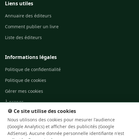
Liens utiles
Annuaire des éditeurs
Comment publier un livre
Liste des éditeurs
Informations légales
Politique de confidentialité
Politique de cookies
Gérer mes cookies
À propos
🍪 Ce site utilise des cookies
Contact
Nous utilisons des cookies pour mesurer l'audience
(Google Analytics) et afficher des publicités (Google
AdSense). Aucune donnée personnelle identifiante n'est