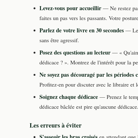
Levez-vous pour accueillir
— Ne restez pas 
faites un pas vers les passants. Votre posture
Parlez de votre livre en 30 secondes
— Le «
sans être agressif.
Posez des questions au lecteur
— « Qu'aime
dédicace ? ». Montrez de l'intérêt pour la p
Ne soyez pas découragé par les périodes 
Profitez-en pour discuter avec le libraire et 
Soignez chaque dédicace
— Prenez le temps
dédicace bâclée est pire qu'aucune dédicace
Les erreurs à éviter
S'asseoir les bras croisés
en attendant que l