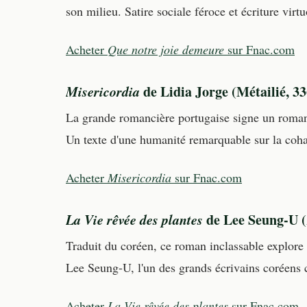
son milieu. Satire sociale féroce et écriture vi
Acheter
Que notre joie demeure
sur Fnac.com
Misericordia
de Lidia Jorge (Métailié, 33
La grande romancière portugaise signe un roman
Un texte d'une humanité remarquable sur la cohab
Acheter
Misericordia
sur Fnac.com
La Vie rêvée des plantes
de Lee Seung-U (
Traduit du coréen, ce roman inclassable explore 
Lee Seung-U, l'un des grands écrivains coréens 
Acheter
La Vie rêvée des plantes
sur Fnac.com