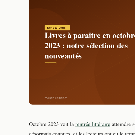
Octobre 2023 voit la
rentrée littéraire
atteindre 
désormais connues, et les lecteurs ont eu le temp