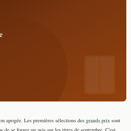
son apogée. Les premières sélections des
grands prix
sont
s de se forger un avis sur les titres de septembre. C'est