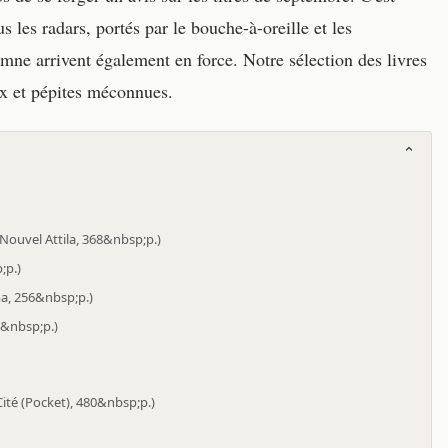
les radars, portés par le bouche-à-oreille et les
mne arrivent également en force. Notre sélection des livres
ix et pépites méconnues.
Nouvel Attila, 368&nbsp;p.)
;p.)
ma, 256&nbsp;p.)
8&nbsp;p.)
 Cité (Pocket), 480&nbsp;p.)