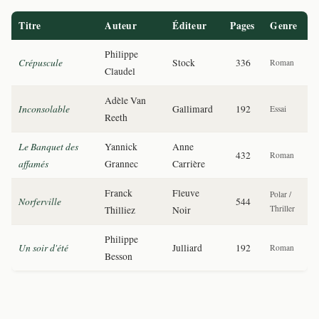
Titre
Auteur
Éditeur
Pages
Genre
Philippe
Crépuscule
Stock
336
Roman
Claudel
Adèle Van
Inconsolable
Gallimard
192
Essai
Reeth
Le Banquet des
Yannick
Anne
432
Roman
affamés
Grannec
Carrière
Franck
Fleuve
Polar /
Norferville
544
Thriller
Thilliez
Noir
Philippe
Un soir d'été
Julliard
192
Roman
Besson