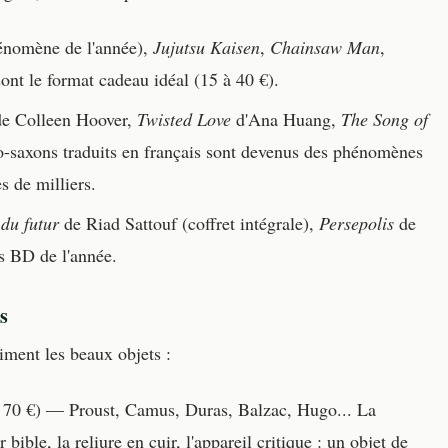
énomène de l'année),
Jujutsu Kaisen
,
Chainsaw Man
,
sont le format cadeau idéal (15 à 40 €).
e Colleen Hoover,
Twisted Love
d'Ana Huang,
The Song of
o-saxons traduits en français sont devenus des phénomènes
s de milliers.
du futur
de Riad Sattouf (coffret intégrale),
Persepolis
de
s BD de l'année.
s
aiment les beaux objets :
 70 €) — Proust, Camus, Duras, Balzac, Hugo... La
bible, la reliure en cuir, l'appareil critique : un objet de