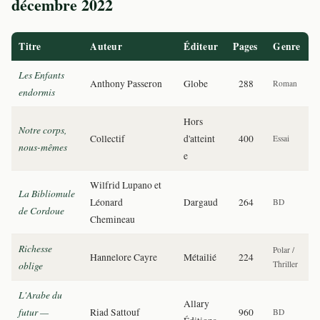
décembre 2022
Titre
Auteur
Éditeur
Pages
Genre
Les Enfants
Anthony Passeron
Globe
288
Roman
endormis
Hors
Notre corps,
Collectif
d'atteint
400
Essai
nous-mêmes
e
Wilfrid Lupano et
La Bibliomule
Léonard
Dargaud
264
BD
de Cordoue
Chemineau
Richesse
Polar /
Hannelore Cayre
Métailié
224
oblige
Thriller
L'Arabe du
Allary
futur —
Riad Sattouf
960
BD