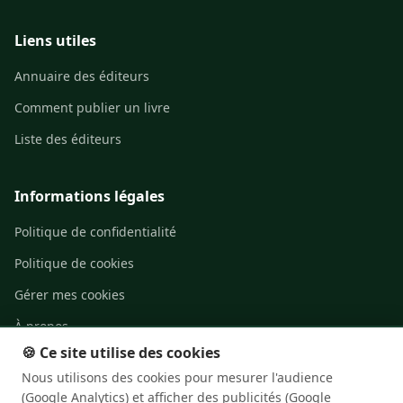
Liens utiles
Annuaire des éditeurs
Comment publier un livre
Liste des éditeurs
Informations légales
Politique de confidentialité
Politique de cookies
Gérer mes cookies
À propos
🍪 Ce site utilise des cookies
Contact
Nous utilisons des cookies pour mesurer l'audience
(Google Analytics) et afficher des publicités (Google