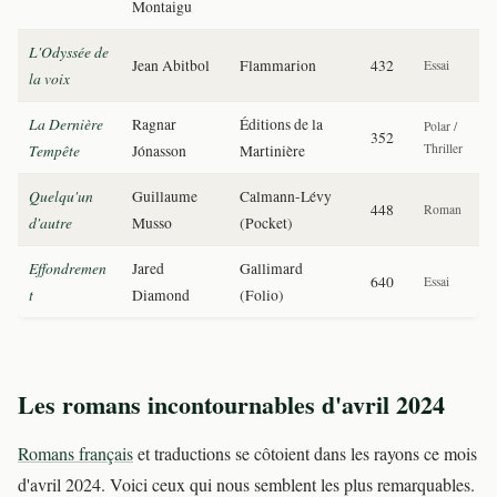
Montaigu
L'Odyssée de
Jean Abitbol
Flammarion
432
Essai
la voix
La Dernière
Ragnar
Éditions de la
Polar /
352
Tempête
Thriller
Jónasson
Martinière
Quelqu'un
Guillaume
Calmann-Lévy
448
Roman
d'autre
Musso
(Pocket)
Effondremen
Jared
Gallimard
640
Essai
t
Diamond
(Folio)
Les romans incontournables d'avril 2024
Romans français
et traductions se côtoient dans les rayons ce mois
d'avril 2024. Voici ceux qui nous semblent les plus remarquables.