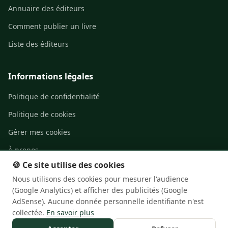
Annuaire des éditeurs
Comment publier un livre
Liste des éditeurs
Informations légales
Politique de confidentialité
Politique de cookies
Gérer mes cookies
À propos
🍪 Ce site utilise des cookies
Contact
Nous utilisons des cookies pour mesurer l'audience
(Google Analytics) et afficher des publicités (Google
AdSense). Aucune donnée personnelle identifiante n'est
collectée.
En savoir plus
© 2026 Le blog de l'Édition Française. Tous droits réservés.