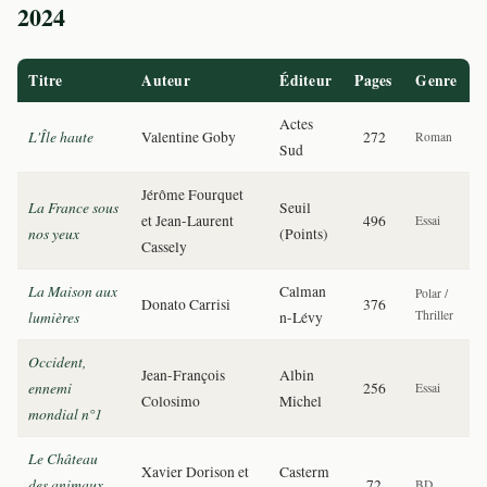
2024
Titre
Auteur
Éditeur
Pages
Genre
Actes
L'Île haute
Valentine Goby
272
Roman
Sud
Jérôme Fourquet
La France sous
Seuil
et Jean-Laurent
496
Essai
nos yeux
(Points)
Cassely
La Maison aux
Calman
Polar /
Donato Carrisi
376
lumières
Thriller
n-Lévy
Occident,
Jean-François
Albin
ennemi
256
Essai
Colosimo
Michel
mondial n°1
Le Château
Xavier Dorison et
Casterm
des animaux
72
BD