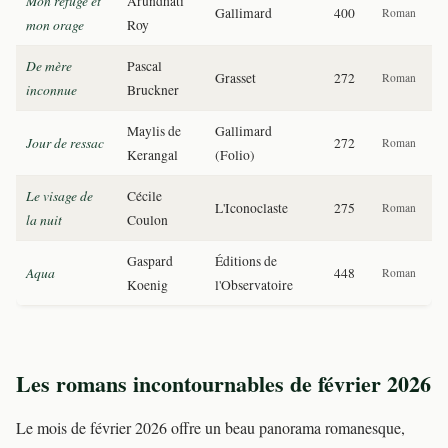
Mon refuge et
Arundhati
Gallimard
400
Roman
mon orage
Roy
De mère
Pascal
Grasset
272
Roman
inconnue
Bruckner
Maylis de
Gallimard
Jour de ressac
272
Roman
Kerangal
(Folio)
Le visage de
Cécile
L'Iconoclaste
275
Roman
la nuit
Coulon
Gaspard
Éditions de
Aqua
448
Roman
Koenig
l'Observatoire
Les romans incontournables de février 2026
Le mois de février 2026 offre un beau panorama romanesque,